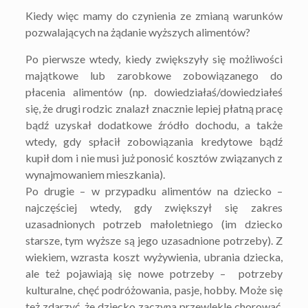
Kiedy więc mamy do czynienia ze zmianą warunków
pozwalających na żądanie wyższych alimentów?
Po pierwsze wtedy, kiedy zwiększyły się możliwości
majątkowe lub zarobkowe zobowiązanego do
płacenia alimentów (np. dowiedziałaś/dowiedziałeś
się, że drugi rodzic znalazł znacznie lepiej płatną pracę
bądź uzyskał dodatkowe źródło dochodu, a także
wtedy, gdy spłacił zobowiązania kredytowe bądź
kupił dom i nie musi już ponosić kosztów związanych z
wynajmowaniem mieszkania).
Po drugie – w przypadku alimentów na dziecko –
najczęściej wtedy, gdy zwiększył się zakres
uzasadnionych potrzeb małoletniego (im dziecko
starsze, tym wyższe są jego uzasadnione potrzeby). Z
wiekiem, wzrasta koszt wyżywienia, ubrania dziecka,
ale też pojawiają się nowe potrzeby – potrzeby
kulturalne, chęć podróżowania, pasje, hobby. Może się
też zdarzyć, że dziecko zaczyna przewlekle chorować,